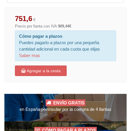
751,6
€
Precio por llanta con IVA
909,44€
Cómo pagar a plazos
Puedes pagarlo a plazos por una pequeña
cantidad adicional en cada cuota que elijas
Saber mas
Agregar a la cesta
ENVÍO GRATIS
en España penínsular por la compra de 4 llantas
CÓMO PAGAR A PLAZOS