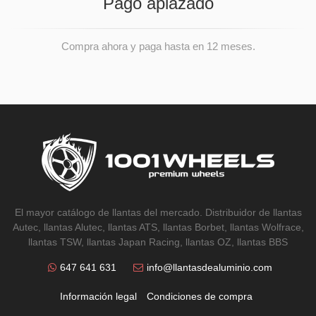
Pago aplazado
Compra ahora y paga hasta en 12 meses.
El mayor catálogo de llantas del mercado. Distribuidor de llantas
Autec, llantas Alutec, llantas ATS, llantas Borbet, llantas Wolfrace,
llantas TSW, llantas Japan Racing, llantas OZ, llantas BBS
647 641 631
info@llantasdealuminio.com
Información legal
Condiciones de compra