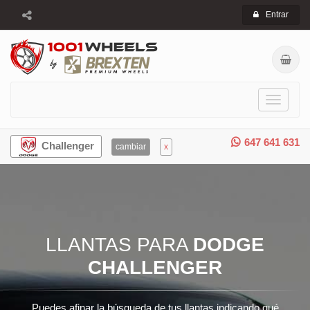
Entrar
Toggle
navigati
647 641 631
Challenger
cambiar
x
LLANTAS PARA
DODGE
CHALLENGER
Puedes afinar la búsqueda de tus llantas indicando qué