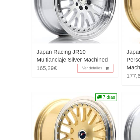
Japan Racing JR10
Japa
Multianclaje Silver Machined
Perso
Mach
165,29€
Ver detalles
177,
7 días