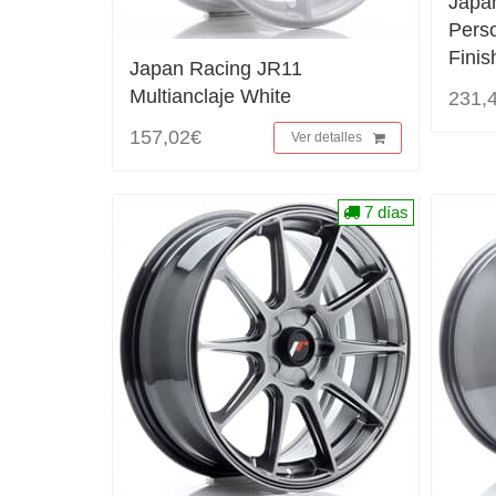
Japa
Pers
Finis
Japan Racing JR11
Multianclaje White
231,
157,02€
Ver detalles
7 días