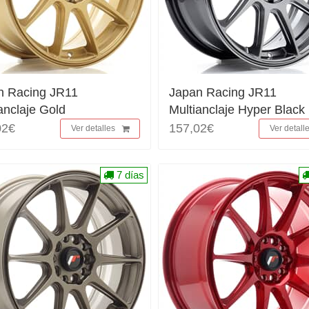
n Racing JR11
Japan Racing JR11
anclaje Gold
Multianclaje Hyper Black
02€
157,02€
Ver detalles
Ver detall
7 días