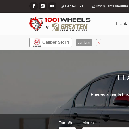
647 641 631
info@llantasdealum
Llanta
Caliber SRT4
cambiar
x
LL
Puedes afinar la bús
Tamaño
Marca