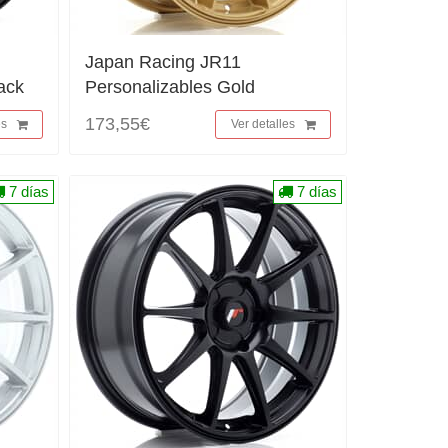
Japan Racing JR11
ack
Personalizables Gold
173,55€
es
Ver detalles
7 días
7 días