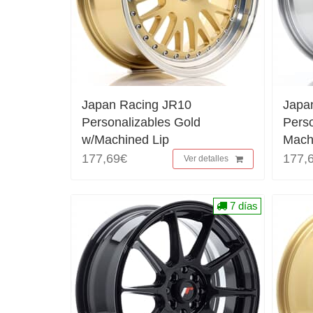
Japan Racing JR10
Japa
Personalizables Gold
Perso
w/Machined Lip
Mach
177,69€
177,
Ver detalles
7 días