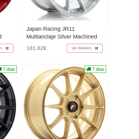
Japan Racing JR11
d
Multianclaje Silver Machined
181,82€
es
Ver detalles
7 días
7 días