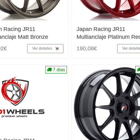
n Racing JR11
Japan Racing JR11
anclaje Matt Bronze
Multianclaje Platinum Re
02€
190,08€
Ver detalles
Ver detall
7 días