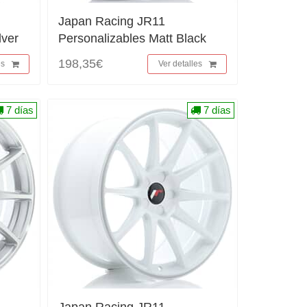
Japan Racing JR11
lver
Personalizables Matt Black
198,35€
es
Ver detalles
7 días
7 días