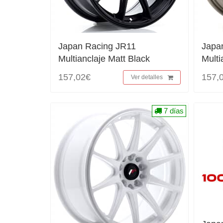
Japan Racing JR11
Japa
Multianclaje Matt Black
Multi
157,02€
157,
Ver detalles
7 días