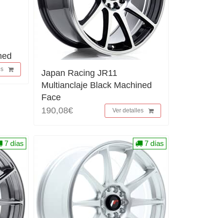
ned
es
Japan Racing JR11
Multianclaje Black Machined
Face
190,08€
Ver detalles
7 días
7 días