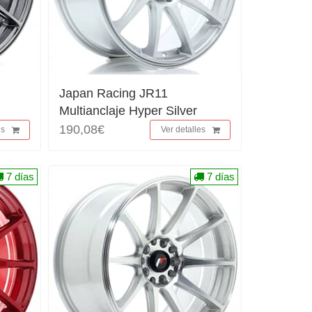
Japan Racing JR11
Multianclaje Hyper Silver
190,08€
es
Ver detalles
7 días
7 días