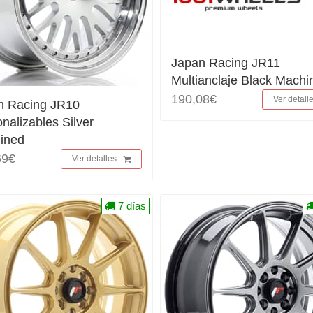
Japan Racing JR11
Multianclaje Black Machi
190,08€
Ver detall
n Racing JR10
nalizables Silver
ined
69€
Ver detalles
7 días