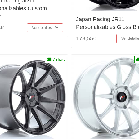
n Racing JR11
onalizables Custom
h
Japan Racing JR11
Personalizables Gloss Bl
4€
Ver detalles
173,55€
Ver detall
7 días