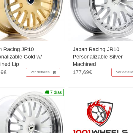
n Racing JR10
Japan Racing JR10
nalizable Gold w/
Personalizable Silver
ined Lip
Machined
69€
177,69€
Ver detalles
Ver detall
7 días