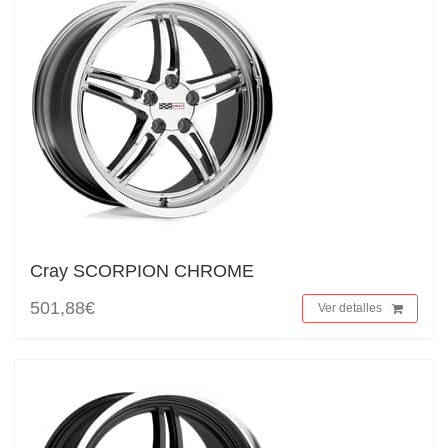
Cray SCORPION CHROME
501,88€
Ver detalles