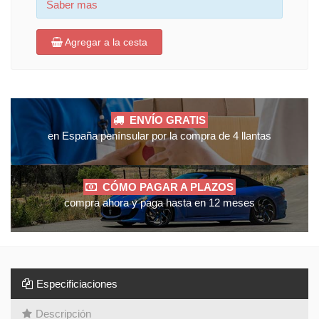
Saber mas
Agregar a la cesta
ENVÍO GRATIS
en España penínsular por la compra de 4 llantas
CÓMO PAGAR A PLAZOS
compra ahora y paga hasta en 12 meses
Especificiaciones
Descripción