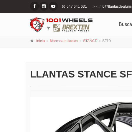
647 641 631
info@llantasdealum
Busca
Inicio
Marcas de llantas
STANCE
SF10
LLANTAS STANCE S