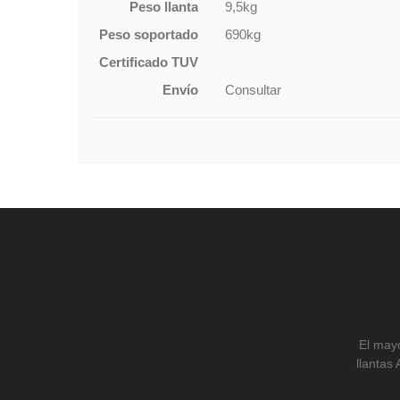
Peso llanta
9,5kg
Peso soportado
690kg
Certificado TUV
Envío
Consultar
El mayo
llantas