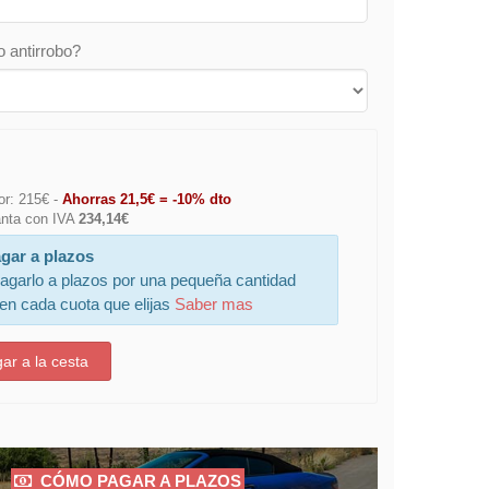
o antirrobo?
or: 215€ -
Ahorras 21,5€ = -10% dto
lanta con IVA
234,14€
gar a plazos
agarlo a plazos por una pequeña cantidad
 en cada cuota que elijas
Saber mas
ar a la cesta
CÓMO PAGAR A PLAZOS