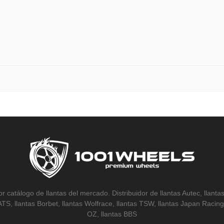
r catálogo de llantas del mercado. Distribuidor de llantas Autec, llantas
 ATS, llantas Borbet, llantas Wolfrace, llantas TSW, llantas Japan Racing,
OZ, llantas BBS