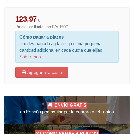
123,97
€
Precio por llanta con IVA
150€
Cómo pagar a plazos
Puedes pagarlo a plazos por una pequeña
cantidad adicional en cada cuota que elijas
Saber mas
Agregar a la cesta
ENVÍO GRATIS
en España penínsular por la compra de 4 llantas
CÓMO PAGAR A PLAZOS