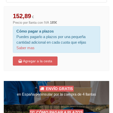
152,89
€
Precio por llanta con IVA
185€
Cómo pagar a plazos
Puedes pagarlo a plazos por una pequeña
cantidad adicional en cada cuota que elijas
Saber mas
Agregar a la cesta
ENVÍO GRATIS
en España penínsular por la compra de 4 llantas
CÓMO PAGAR A PLAZOS