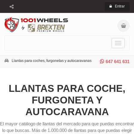
Entrar
Toggle
navigati
Llantas para coches, furgonetas y autocaravanas
647 641 631
LLANTAS PARA COCHE,
FURGONETA Y
AUTOCARAVANA
El mayor catálogo de llantas del mercado para que puedas encontrar
lo que buscas. Más de 1.000.000 de llantas para que puedas elegir